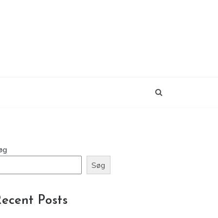
øg
Søg
ecent Posts