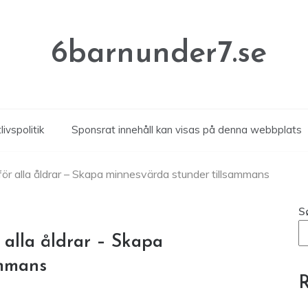
6barnunder7.se
livspolitik
Sponsrat innehåll kan visas på denna webbplats
r för alla åldrar – Skapa minnesvärda stunder tillsammans
S
r alla åldrar – Skapa
ammans
R