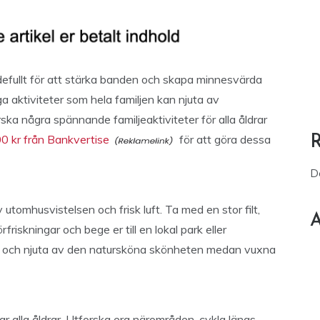
rdefullt för att stärka banden och skapa minnesvärda
a aktiviteter som hela familjen kan njuta av
rska några spännande familjeaktiviteter för alla åldrar
0 kr från Bankvertise
för att göra dessa
D
v utomhusvistelsen och frisk luft. Ta med en stor filt,
A
iskningar och bege er till en lokal park eller
pel och njuta av den natursköna skönheten medan vuxna
ar alla åldrar. Utforska era närområden, cykla längs