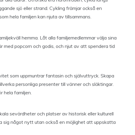
iggande sjö eller strand. Cykling främjar också en
t som hela familjen kan njuta av tillsammans.
familjekväll hemma. Låt alla familjemedlemmar välja sina
fär med popcorn och godis, och njut av att spendera tid
vitet som uppmuntrar fantasin och självuttryck. Skapa
llverka personliga presenter till vänner och släktingar.
r hela familjen.
a sevärdheter och platser av historisk eller kulturell
ra sig något nytt utan också en möjlighet att uppskatta