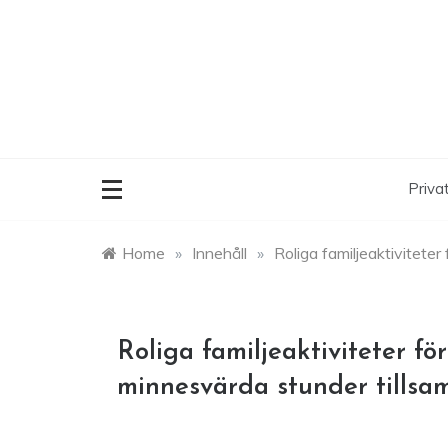
Skip
to
content
Privat
Home
»
Innehåll
»
Roliga familjeaktivitete
Roliga familjeaktiviteter fö
minnesvärda stunder tills