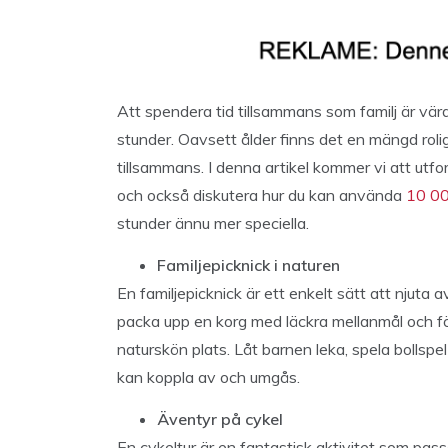
Att spendera tid tillsammans som familj är vä
stunder. Oavsett ålder finns det en mängd rolig
tillsammans. I denna artikel kommer vi att utfo
och också diskutera hur du kan använda
10 00
stunder ännu mer speciella.
Familjepicknick i naturen
En familjepicknick är ett enkelt sätt att njuta a
packa upp en korg med läckra mellanmål och förfr
naturskön plats. Låt barnen leka, spela bolls
kan koppla av och umgås.
Äventyr på cykel
En cykeltur är en fantastisk aktivitet som pass