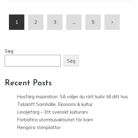
1
2
3
…
5
Søg
Søg
Recent Posts
Husfärg inspiration: Så väljer du rätt kulör till ditt hus
Tidskrift Samhälle, Ekonomi & kultur
Linoljefärg – Ett svenskt kulturarv
Förbättra utomhusaktivitet för barn
Rengöra stenplattor