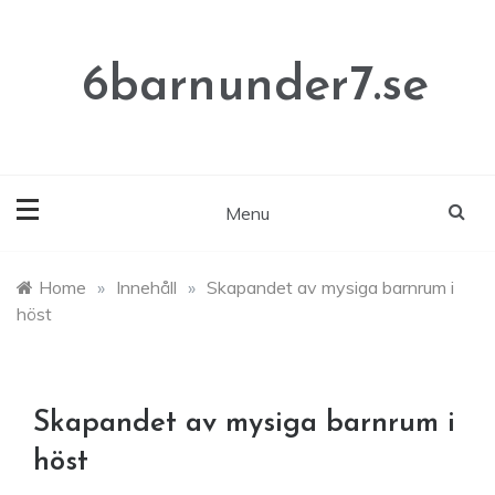
Skip
to
content
6barnunder7.se
Menu
Home
»
Innehåll
»
Skapandet av mysiga barnrum i
höst
Skapandet av mysiga barnrum i
höst